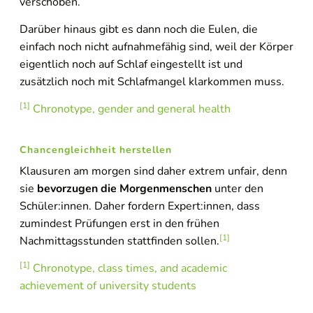
unten. Bitte beachten Sie, dass dabei Daten an Drittanbieter
verschoben.
weitergegeben werden.
Darüber hinaus gibt es dann noch die Eulen, die
Inhalt entsperren
einfach noch nicht aufnahmefähig sind, weil der Körper
eigentlich noch auf Schlaf eingestellt ist und
Weitere Informationen
zusätzlich noch mit Schlafmangel klarkommen muss.
'
[1]
'
Chronotype, gender and general health
Chancengleichheit herstellen
Klausuren am morgen sind daher extrem unfair, denn
sie
bevorzugen die Morgenmenschen
unter den
Schüler:innen. Daher fordern Expert:innen, dass
zumindest Prüfungen erst in den frühen
[1]
Nachmittagsstunden stattfinden sollen.
[1]
Chronotype, class times, and academic
achievement of university students