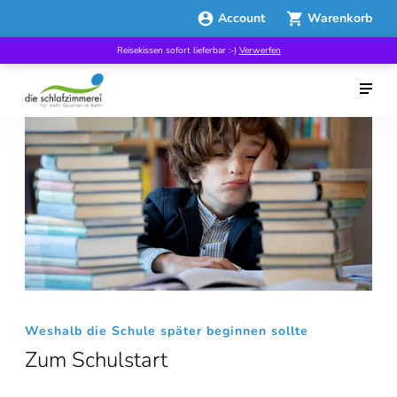
Account
Warenkorb
Reisekissen sofort lieferbar :-)
Verwerfen
Weshalb die Schule später beginnen sollte
Zum Schulstart