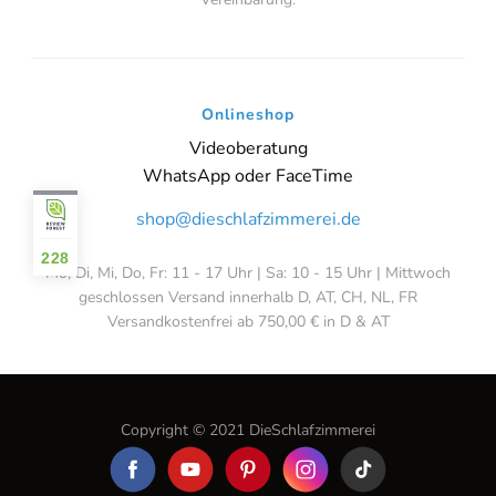
Onlineshop
Videoberatung
WhatsApp oder FaceTime
shop@dieschlafzimmerei.de
228
Mo, Di, Mi, Do, Fr: 11 - 17 Uhr | Sa: 10 - 15 Uhr | Mittwoch
geschlossen Versand innerhalb D, AT, CH, NL, FR
Versandkostenfrei ab 750,00 € in D & AT
Copyright © 2021 DieSchlafzimmerei