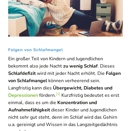
Folgen von Schlafmangel
Ein großer Teil von Kindern und Jugendlichen
bekommt also jede Nacht
zu wenig Schlaf
. Dieses
Schlafdefizit
wird mit jeder Nacht erhöht. Die
Folgen
von Schlafmangel
können verheerend sein.
Langfristig kann dies
Übergewicht, Diabetes und
[1]
Depressionen
fördern.
Kurzfristig bedeutet es erst
einmal, dass es um die
Konzentration und
Online-Beratung
Hannover Döhren
Aufnahmefähigkeit
dieser Kinder und Jugendlichen
nicht sehr gut steht, denn im Schlaf wird das Gehirn
Sie sehen gerade einen Platzhalterinhalt von
Booking-Time
. Um
u.a. gereinigt und Wissen in das Langzeitgedächtnis
auf den eigentlichen Inhalt zuzugreifen, klicken Sie auf den Button