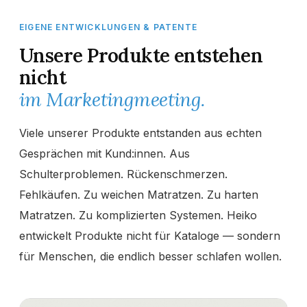
EIGENE ENTWICKLUNGEN & PATENTE
Unsere Produkte entstehen
Online-Beratung
Hannover Döhren
nicht
im Marketingmeeting.
Sie sehen gerade einen Platzhalterinhalt von
Booking-Time
. Um
auf den eigentlichen Inhalt zuzugreifen, klicken Sie auf den Button
unten. Bitte beachten Sie, dass dabei Daten an Drittanbieter
weitergegeben werden.
Viele unserer Produkte entstanden aus echten
Gesprächen mit Kund:innen. Aus
Inhalt entsperren
Schulterproblemen. Rückenschmerzen.
Weitere Informationen
Fehlkäufen. Zu weichen Matratzen. Zu harten
'
Matratzen. Zu komplizierten Systemen. Heiko
'
entwickelt Produkte nicht für Kataloge — sondern
für Menschen, die endlich besser schlafen wollen.