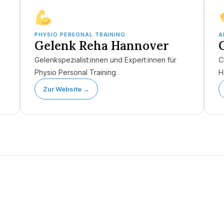
PHYSIO PERSONAL TRAINING
A
Gelenk Reha Hannover
Gelenkspezialist:innen und Expert:innen für
C
Physio Personal Training.
H
Zur Website →