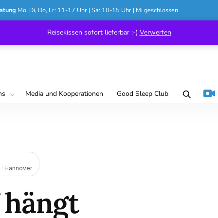
atung
Mo, Di, Do, Fr: 11-17 Uhr | Sa: 10-15 Uhr | Mi geschlossen
Reisekissen sofort lieferbar :-)
Verwerfen
ns
Media und Kooperationen
Good Sleep Club
 · Hannover
 hängt