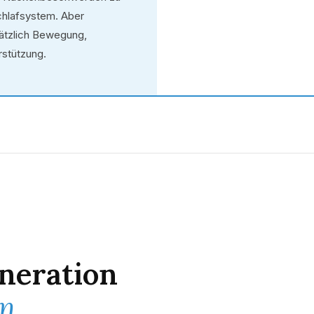
chlafsystem. Aber
sätzlich Bewegung,
rstützung.
neration
n.