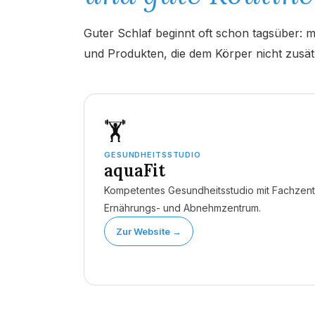
Guter Schlaf beginnt oft schon tagsüber: 
und Produkten, die dem Körper nicht zusät
Online-Berat
Sie sehen gerade einen Platzhalterinhalt von
Bo
🏋️
GESUNDHEITSSTUDIO
aquaFit
Kompetentes Gesundheitsstudio mit Fachzent
Ernährungs- und Abnehmzentrum.
Zur Website →
'