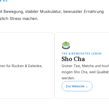
mit Bewegung, stabiler Muskulatur, bewusster Ernährung
zlich Stress machen.
ung
Ha
oking-Time
. Um auf den eigentlichen Inhalt zuzugreifen, klicken Sie auf
Daten an Drittanbieter weitergegeben werden.
TEE & BEWUSSTES LEBEN
Sho Cha
Inhalt entsperren
ren für Rücken & Gelenke,
Grüner Tee, Matcha und hochw
Weitere Informationen
mögen Sho Cha, weil Qualität
'
werden.
Zur Website →