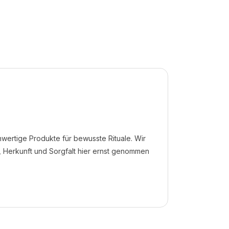
nnover Döhren
 den Button unten. Bitte beachten Sie, dass dabei
ertige Produkte für bewusste Rituale. Wir
, Herkunft und Sorgfalt hier ernst genommen