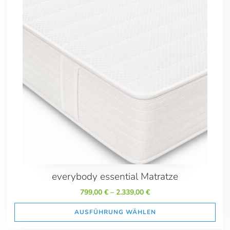
100/190
100/200
100/210
100/220
120/190
120/200
120/210
120/220
140/190
140/200
140/210
140/220
160/200
160/210
everybody essential Matratze
160/220
799,00
€
–
2.339,00
€
180/200
180/210
AUSFÜHRUNG WÄHLEN
180/220