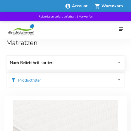
Account
Warenkorb
Reisekissen sofort lieferbar :-)
Verwerfen
Matratzen
Productfilter
Kategorien
everybody sleep revolution
Matratzen
Preis