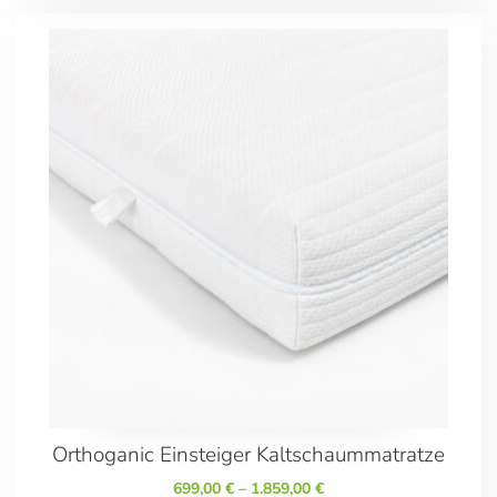
200/200
200/210
200/220
Orthoganic Einsteiger Kaltschaummatratze
699,00
€
–
1.859,00
€