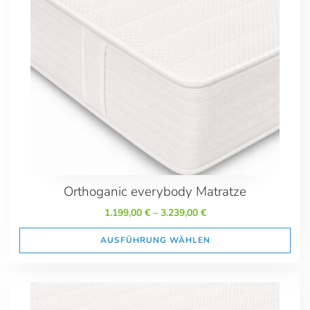
699.00
4529.00
Marken
Orthoganic
everybody
everybody Schlafsystem
Größe
80/190
Orthoganic everybody Matratze
80/200
80/210
1.199,00
€
–
3.239,00
€
80/220
AUSFÜHRUNG WÄHLEN
90/190
90/200
90/210
90/220