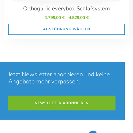
Orthoganic everybox Schlafsystem
Weitere Informationen
'
1.799,00
€
–
4.529,00
€
'
AUSFÜHRUNG WÄHLEN
Jetzt Newsletter abonnieren und keine
Angebote mehr verpassen.
NEWSLETTER ABONNIEREN