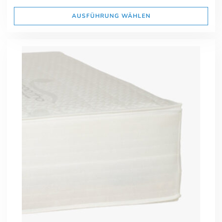
AUSFÜHRUNG WÄHLEN
Online-Beratung
Hannover Döhren
Sie sehen gerade einen Platzhalterinhalt von
Booking-Time
. Um
auf den eigentlichen Inhalt zuzugreifen, klicken Sie auf den Button
unten. Bitte beachten Sie, dass dabei Daten an Drittanbieter
weitergegeben werden.
Inhalt entsperren