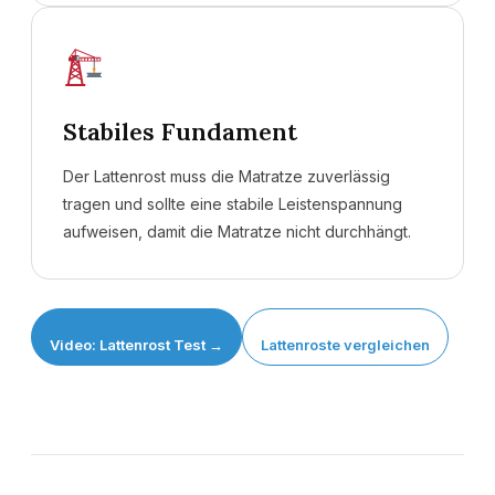
Online-Beratung
Hannover Döhren
Stabiles Fundament
Sie sehen gerade einen Platzhalterinhalt von
Booking-Time
. Um
auf den eigentlichen Inhalt zuzugreifen, klicken Sie auf den Button
Der Lattenrost muss die Matratze zuverlässig
unten. Bitte beachten Sie, dass dabei Daten an Drittanbieter
tragen und sollte eine stabile Leistenspannung
weitergegeben werden.
aufweisen, damit die Matratze nicht durchhängt.
Inhalt entsperren
Weitere Informationen
'
Video: Lattenrost Test →
Lattenroste vergleichen
'