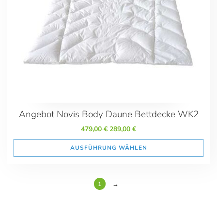
Angebot Novis Body Daune Bettdecke WK2
Ursprünglicher
Aktueller
479,00
€
289,00
€
Preis
Preis
war:
ist:
AUSFÜHRUNG WÄHLEN
479,00 €
289,00 €.
→
1