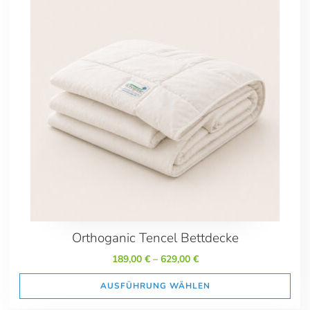
155x220 + 40x80
200x200 + 40x80 Übergröße
200x220 Übergröße + 40x80
240x220 Übergröße + 40x80
135x200
140x200 Sondergröße
155x200 Sondergröße
155x220
200x200 Übergröße
200x220 Übergröße
240x220 Übergröße
Orthoganic Tencel Bettdecke
189,00
€
–
629,00
€
AUSFÜHRUNG WÄHLEN