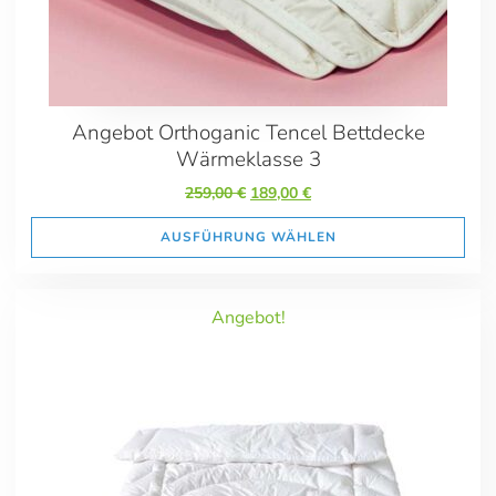
Angebot Orthoganic Tencel Bettdecke
Wärmeklasse 3
Ursprünglicher
Aktueller
259,00
€
189,00
€
Preis
Preis
war:
ist:
AUSFÜHRUNG WÄHLEN
259,00 €
189,00 €.
Angebot!