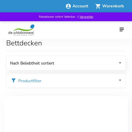
Account
Warenkorb
Reisekissen sofort lieferbar :-)
Verwerfen
Bettdecken
Productfilter
Kategorien
Good Sleep Week
Specials
Bettdecken
Ganzjahresbettdecken