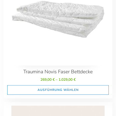
Sommerbettdecken
Übergangsdecken
Winterbettdecken
Kissen
Marktplatzangebote
Reise-Accessoires
Preis
149.00
2029.00
Traumina Novis Faser Bettdecke
Marken
269,00
€
–
1.029,00
€
Orthoganic
AUSFÜHRUNG WÄHLEN
Maße
135x200 + 40x80
155x200 + 40x80 Sondergröße