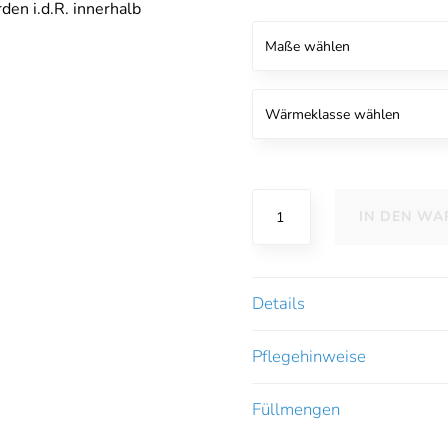
den i.d.R. innerhalb
Traumina
IN DEN W
Novis
Camel
Bettdecke
Menge
Details
Pflegehinweise
Füllmengen