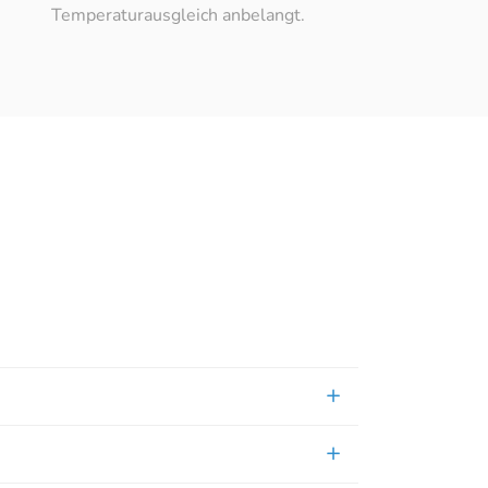
Temperaturausgleich anbelangt.
nnover Döhren
 den Button unten. Bitte beachten Sie, dass dabei