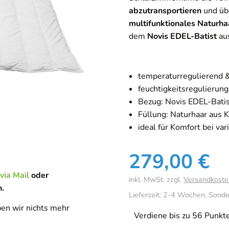
abzutransportieren
und üb
multifunktionales Naturha
dem
Novis EDEL-Batist
aus
temperaturregulierend 
feuchtigkeitsregulierung
Bezug: Novis EDEL-Bati
Füllung: Naturhaar aus 
ideal für Komfort bei v
279,00
€
via Mail
oder
inkl. MwSt.
zzgl.
Versandkoste
n.
Lieferzeit:
2-4 Wochen; Sonde
ben wir nichts mehr
Verdiene bis zu 56 Punkte