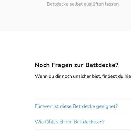
Bettdecke selbst auslüften lassen.
Online-Berat
Sie sehen gerade einen Platzhalterinhalt von
Bo
Noch Fragen zur Bettdecke?
Wenn du dir noch unsicher bist, findest du hi
'
Für wen ist diese Bettdecke geeignet?
Wie fühlt sich die Bettdecke an?