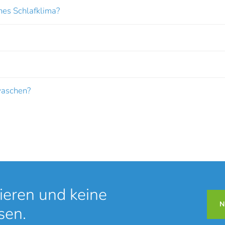
nes Schlafklima?
waschen?
ieren und keine
N
sen.