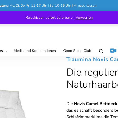
atung
Mo, Di, Do, Fr: 11-17 Uhr | Sa: 10-15 Uhr | Mi geschlossen
Reisekissen sofort lieferbar :-)
Verwerfen
ns
Media und Kooperationen
Good Sleep Club
Traumina Novis Ca
Die regulie
Naturhaarb
Die
Novis Camel Bettdec
das es schafft besonders
b
Schlafzimmerklima die Tem