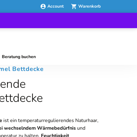
Account
Warenkorb
Beratung buchen
mel Bettdecke
rende
ettdecke
ke
ist ein temperaturregulierendes Naturhaar,
ei wechselndem Wärmebedürfnis
und
peratur zu halten,
Feuchtigkeit