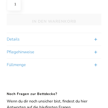
Novis
Body
Daune
IN DEN WARENKORB
Bettdecke
Menge
Details
Pflegehinweise
Füllmenge
Noch Fragen zur Bettdecke?
Online-Beratung
Hannover Döhren
Wenn du dir noch unsicher bist, findest du hier
Antworten auf die häufigsten Fragen.