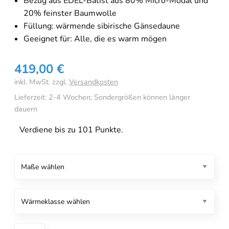
Bezug aus EDEL-Batist aus 80% Micro-Modal und
20% feinster Baumwolle
Füllung: wärmende sibirische Gänsedaune
Geeignet für: Alle, die es warm mögen
419,00
€
inkl. MwSt.
zzgl.
Versandkosten
Lieferzeit:
2-4 Wochen; Sondergrößen können länger
dauern
Verdiene bis zu 101 Punkte.
Traumina