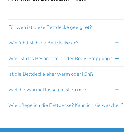
Sie sehen gerade einen Platzhalterinhalt von
Booking-Time
. Um
auf den eigentlichen Inhalt zuzugreifen, klicken Sie auf den Button
unten. Bitte beachten Sie, dass dabei Daten an Drittanbieter
weitergegeben werden.
Für wen ist diese Bettdecke geeignet?
Inhalt entsperren
Wie fühlt sich die Bettdecke an?
Weitere Informationen
'
Was ist das Besondere an der Body-Steppung?
'
Ist die Bettdecke eher warm oder kühl?
Welche Wärmeklasse passt zu mir?
Wie pflege ich die Bettdecke? Kann ich sie waschen?