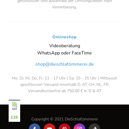
geschlossen und außerhalb der Öffnungszeiten nach
Vereinbarung.
Onlineshop
Videoberatung
WhatsApp oder FaceTime
shop@dieschlafzimmerei.de
Mo, Di, Mi, Do, Fr: 11 - 17 Uhr | Sa: 10 - 15 Uhr | Mittwoch
geschlossen Versand innerhalb D, AT, CH, NL, FR
Versandkostenfrei ab 750,00 € in D & AT
228
Copyright © 2021 DieSchlafzimmerei