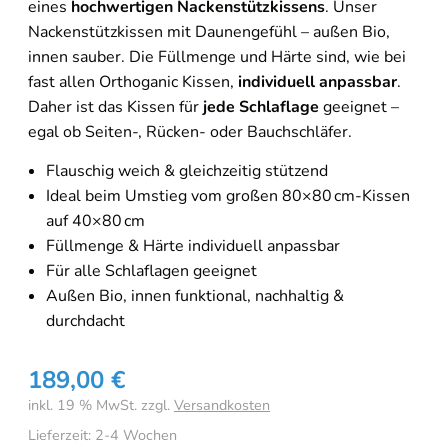
eines
hochwertigen Nackenstützkissens
. Unser
Nackenstützkissen mit Daunengefühl – außen Bio,
innen sauber. Die Füllmenge und Härte sind, wie bei
fast allen Orthoganic Kissen,
individuell anpassbar
.
Daher ist das Kissen für
jede Schlaflage
geeignet –
egal ob Seiten-, Rücken- oder Bauchschläfer.
Flauschig weich & gleichzeitig stützend
Ideal beim Umstieg vom großen 80×80 cm-Kissen
auf 40×80 cm
Füllmenge & Härte individuell anpassbar
Für alle Schlaflagen geeignet
Außen Bio, innen funktional, nachhaltig &
durchdacht
189,00
€
inkl. 19 % MwSt.
zzgl.
Versandkosten
Lieferzeit:
2-4 Wochen