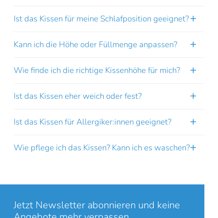
Ist das Kissen für meine Schlafposition geeignet?
Kann ich die Höhe oder Füllmenge anpassen?
Wie finde ich die richtige Kissenhöhe für mich?
Online-Beratung
Hannover Döhren
Ist das Kissen eher weich oder fest?
Sie sehen gerade einen Platzhalterinhalt von
Booking-Time
. Um
auf den eigentlichen Inhalt zuzugreifen, klicken Sie auf den Button
unten. Bitte beachten Sie, dass dabei Daten an Drittanbieter
Ist das Kissen für Allergiker:innen geeignet?
weitergegeben werden.
Wie pflege ich das Kissen? Kann ich es waschen?
Inhalt entsperren
Weitere Informationen
'
'
Jetzt Newsletter abonnieren und keine
Angebote mehr verpassen.