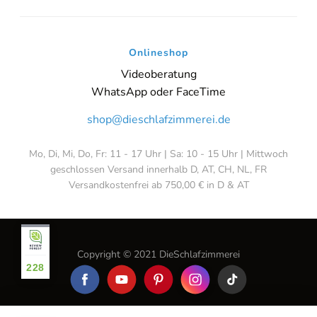
Onlineshop
Videoberatung
WhatsApp oder FaceTime
shop@dieschlafzimmerei.de
Mo, Di, Mi, Do, Fr: 11 - 17 Uhr | Sa: 10 - 15 Uhr | Mittwoch
geschlossen Versand innerhalb D, AT, CH, NL, FR
Versandkostenfrei ab 750,00 € in D & AT
Copyright © 2021 DieSchlafzimmerei
228