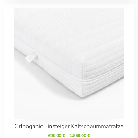
200/200
200/210
200/220
Orthoganic Einsteiger Kaltschaummatratze
699,00
€
–
1.859,00
€