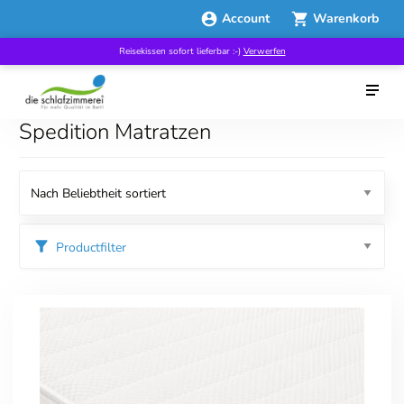
Account
Warenkorb
Reisekissen sofort lieferbar :-)
Verwerfen
Spedition Matratzen
Productfilter
Kategorien
everybody sleep revolution
Matratzen
Preis