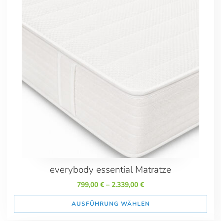
100/190
100/200
100/210
100/220
120/190
120/200
120/210
120/220
140/190
140/200
140/210
140/220
160/200
160/210
everybody essential Matratze
160/220
799,00
€
–
2.339,00
€
180/200
180/210
AUSFÜHRUNG WÄHLEN
180/220