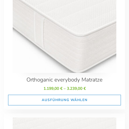
699.00
3239.00
Marken
Orthoganic
everybody
everybody Schlafsystem
Größe
80/190
Orthoganic everybody Matratze
80/200
80/210
1.199,00
€
–
3.239,00
€
80/220
AUSFÜHRUNG WÄHLEN
90/190
90/200
90/210
90/220