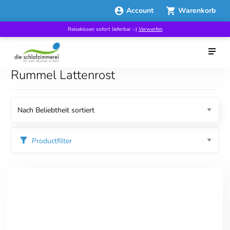
Account
Warenkorb
Reisekissen sofort lieferbar :-)
Verwerfen
Rummel Lattenrost
Productfilter
Kategorien
Lattenroste
Preis
319.00
6239.00