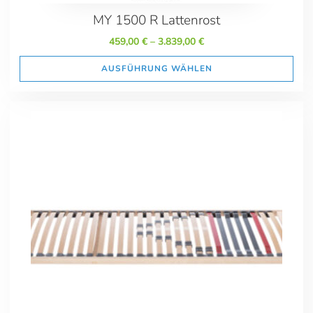
MY 1500 R Lattenrost
459,00
€
–
3.839,00
€
AUSFÜHRUNG WÄHLEN
Online-Beratung
Hannover Döhren
Sie sehen gerade einen Platzhalterinhalt von
Booking-Time
. Um
auf den eigentlichen Inhalt zuzugreifen, klicken Sie auf den Button
unten. Bitte beachten Sie, dass dabei Daten an Drittanbieter
weitergegeben werden.
Inhalt entsperren
Weitere Informationen
'
'