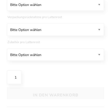
Verpackungsrücknahme pro Lattenrost
Zubehör pro Lattenrost
MY
1500
R
Lattenrost
IN DEN WARENKORB
Menge