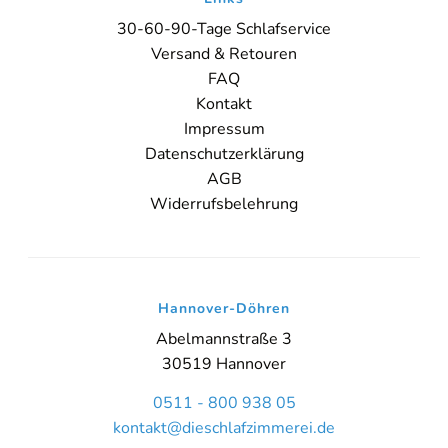
30-60-90-Tage Schlafservice
Sie sehen gerade einen Platzhalterinhalt von
Booking-Time
. Um
auf den eigentlichen Inhalt zuzugreifen, klicken Sie auf den Button
Versand & Retouren
unten. Bitte beachten Sie, dass dabei Daten an Drittanbieter
FAQ
weitergegeben werden.
Kontakt
Impressum
Inhalt entsperren
Datenschutzerklärung
Weitere Informationen
AGB
'
Widerrufsbelehrung
'
Hannover-Döhren
Abelmannstraße 3
30519 Hannover
0511 - 800 938 05
kontakt@dieschlafzimmerei.de