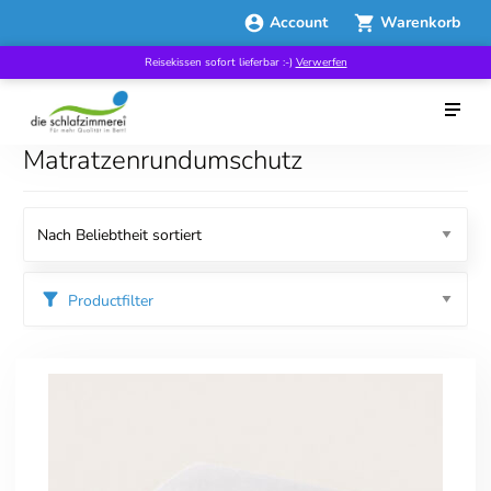
Account
Warenkorb
Reisekissen sofort lieferbar :-)
Verwerfen
Matratzenrundumschutz
Productfilter
Kategorien
Matratzenschoner
Spannbettlaken
Preis