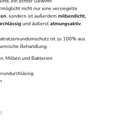
sind, ein echter Gewinn!
möglicht nicht nur eine versiegelte
zen
, sondern ist außerdem
milbendicht,
urchlässig
und äußerst
atmungsaktiv
.
atratzenrundumschutz ist zu 100% aus
chemische Behandlung.
n, Milben und Bakterien
rundurchlässig
n
n