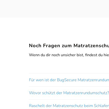
Sie sehen gerade einen Platzhalterinhalt von
Bo
Noch Fragen zum Matratzenschu
'
Wenn du dir noch unsicher bist, findest du hi
Für wen ist der BugSecure Matratzenrundu
Wovor schützt der Matratzenrundumschutz?
Raschelt der Matratzenschutz beim Schlafe