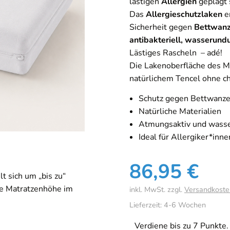
lästigen
Allergien
geplagt 
Das
Allergieschutzlaken
er
Sicherheit gegen
Bettwan
antibakteriell, wasserund
Lästiges Rascheln – adé!
Die Lakenoberfläche des M
natürlichem Tencel ohne 
Schutz gegen Bettwanze
Natürliche Materialien
Atmungsaktiv und wasse
Ideal für Allergiker*inne
86,95
€
t sich um „bis zu“
ne Matratzenhöhe im
inkl. MwSt.
zzgl.
Versandkoste
Lieferzeit:
4-6 Wochen
Verdiene bis zu 7 Punkte.