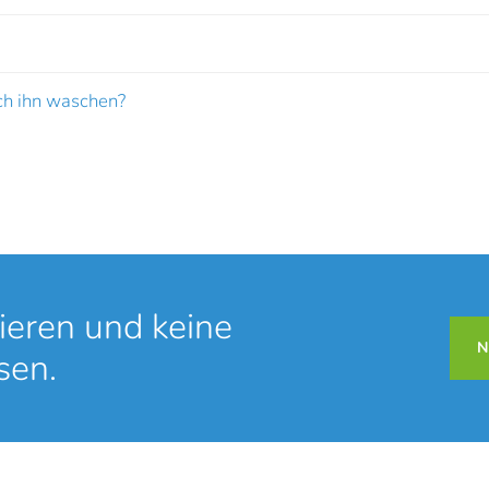
ch ihn waschen?
ieren und keine
N
sen.