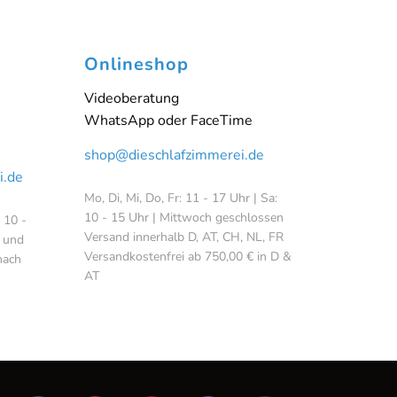
Onlineshop
Videoberatung
WhatsApp oder FaceTime
shop@dieschlafzimmerei.de
i.de
Mo, Di, Mi, Do, Fr: 11 - 17 Uhr | Sa:
10 - 15 Uhr | Mittwoch geschlossen
: 10 -
Versand innerhalb D, AT, CH, NL, FR
 und
Versandkostenfrei ab 750,00 € in D &
nach
AT