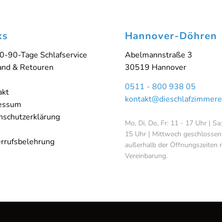
ks
Hannover-Döhren
0-90-Tage Schlafservice
Abelmannstraße 3
and & Retouren
30519 Hannover
0511 - 800 938 05
akt
kontakt@dieschlafzimmere
essum
nschutzerklärung
Mo, Di, Do, Fr: 11 - 17 Uhr | Sa
15 Uhr | Mittwoch geschlossen
rrufsbelehrung
außerhalb der Öffnungszeiten 
Vereinbarung.