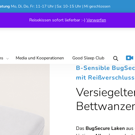
atung
Mo, Di, Do, Fr: 11-17 Uhr | Sa: 10-15 Uhr | Mi geschlossen
Reisekissen sofort lieferbar :-)
Verwerfen
ns
Media und Kooperationen
Good Sleep Club
B-Sensible BugSe
mit Reißverschluss
Versiegelte
Bettwanzen
Das
BugSecure Laken
aus 