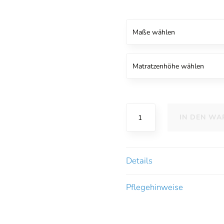
B-
IN DEN W
Sensible
BugSecure
Matratzenrundumschutz
mit
Details
Reißverschluss
Menge
Pflegehinweise