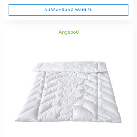
AUSFÜHRUNG WÄHLEN
Angebot!
Online-Beratung
Hannover Döhren
Sie sehen gerade einen Platzhalterinhalt von
Booking-Time
. Um
auf den eigentlichen Inhalt zuzugreifen, klicken Sie auf den Button
unten. Bitte beachten Sie, dass dabei Daten an Drittanbieter
weitergegeben werden.