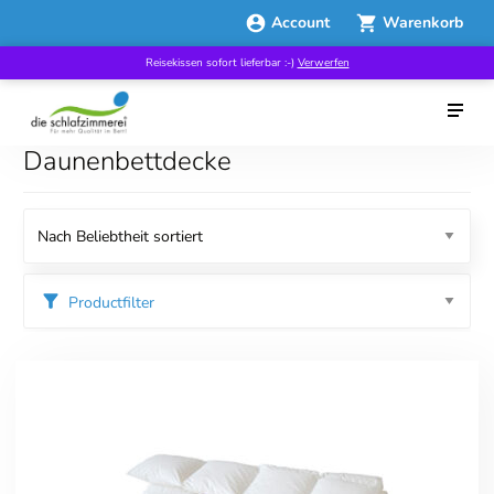
Account
Warenkorb
Reisekissen sofort lieferbar :-)
Verwerfen
Daunenbettdecke
Productfilter
Kategorien
Specials
Bettdecken
Übergangsdecken
Winterbettdecken