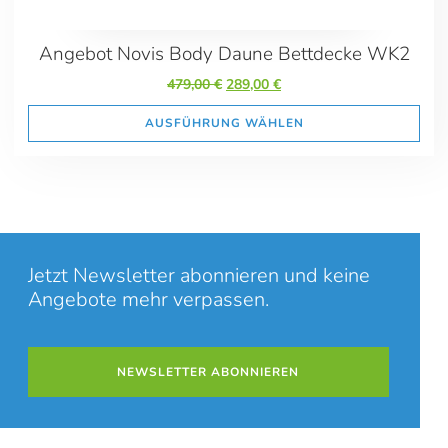
Inhalt entsperren
Weitere Informationen
Angebot Novis Body Daune Bettdecke WK2
'
Ursprünglicher
Aktueller
479,00
€
289,00
€
Preis
Preis
'
war:
ist:
AUSFÜHRUNG WÄHLEN
479,00 €
289,00 €.
Jetzt Newsletter abonnieren und keine
Angebote mehr verpassen.
NEWSLETTER ABONNIEREN