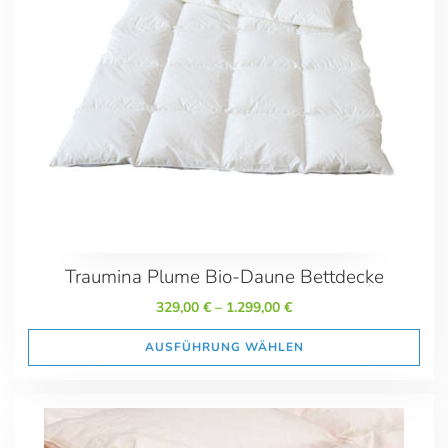
Preis
289.00
2029.00
Maße
135x200
155x200 Sondergröße
155x220
200x200 Übergröße
200x220 Übergröße
Traumina Plume Bio-Daune Bettdecke
240x220 Übergröße
329,00
€
–
1.299,00
€
AUSFÜHRUNG WÄHLEN