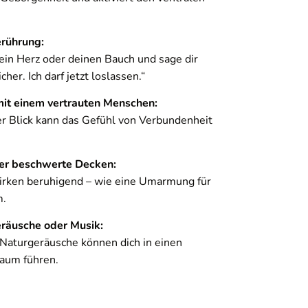
erührung:
ein Herz oder deinen Bauch und sage dir
nnover Döhren
icher. Ich darf jetzt loslassen.“
 den Button unten. Bitte beachten Sie, dass dabei
it einem vertrauten Menschen:
er Blick kann das Gefühl von Verbundenheit
der beschwerte Decken:
wirken beruhigend – wie eine Umarmung für
m.
räusche oder Musik:
 Naturgeräusche können dich in einen
Raum führen.