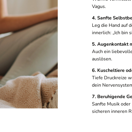
Vagus.
4. Sanfte Selbstb
Leg die Hand auf d
ung
Ha
innerlich: „Ich bin s
oking-Time
. Um auf den eigentlichen Inhalt zuzugreifen, klicken Sie auf
5. Augenkontakt m
Daten an Drittanbieter weitergegeben werden.
Auch ein liebevoll
auslösen.
Inhalt entsperren
6. Kuscheltiere o
Tiefe Druckreize 
Weitere Informationen
dein Nervensyste
'
7. Beruhigende Ge
Sanfte Musik oder
sicheren inneren 