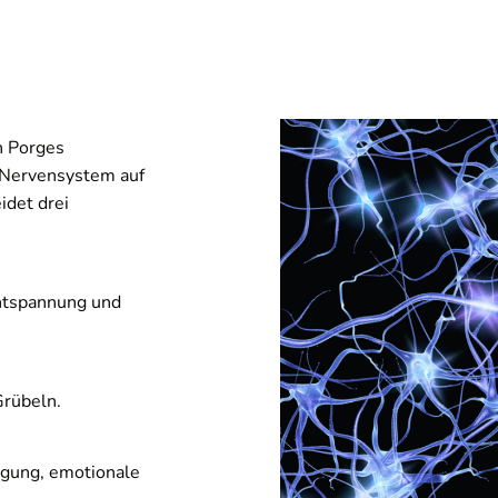
n Porges
 Nervensystem auf
idet drei
Entspannung und
Grübeln.
igung, emotionale