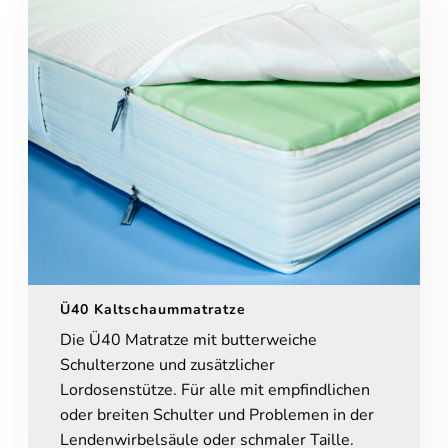
Online-Beratung
Hannover Döhren
Sie sehen gerade einen Platzhalterinhalt von
Booking-Time
. Um
auf den eigentlichen Inhalt zuzugreifen, klicken Sie auf den Button
unten. Bitte beachten Sie, dass dabei Daten an Drittanbieter
weitergegeben werden.
Ü40 Kaltschaummatratze
Die Ü40 Matratze mit butterweiche
Inhalt entsperren
Schulterzone und zusätzlicher
Weitere Informationen
Lordosenstütze. Für alle mit empfindlichen
'
oder breiten Schulter und Problemen in der
'
Lendenwirbelsäule oder schmaler Taille.