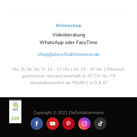
Onlineshop
Videoberatung
WhatsApp oder FaceTime
shop@dieschlafzimmerei.de
Mo, Di, Mi, Do, Fr: 11 - 17 Uhr | Sa: 10 - 15 Uhr | Mittwoch
geschlossen Versand innerhalb D, AT, CH, NL, FR
Versandkostenfrei ab 750,00 € in D & AT
Copyright © 2021 DieSchlafzimmerei
228