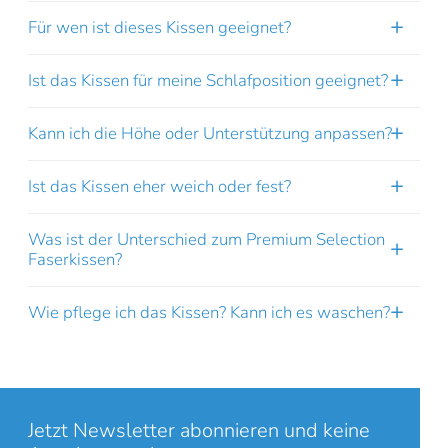
Für wen ist dieses Kissen geeignet?
Ist das Kissen für meine Schlafposition geeignet?
Kann ich die Höhe oder Unterstützung anpassen?
Online-Beratung
Hannover Döhren
Ist das Kissen eher weich oder fest?
Sie sehen gerade einen Platzhalterinhalt von
Booking-Time
. Um
auf den eigentlichen Inhalt zuzugreifen, klicken Sie auf den Button
Was ist der Unterschied zum Premium Selection
unten. Bitte beachten Sie, dass dabei Daten an Drittanbieter
Faserkissen?
weitergegeben werden.
Wie pflege ich das Kissen? Kann ich es waschen?
Inhalt entsperren
Weitere Informationen
'
'
Jetzt Newsletter abonnieren und keine