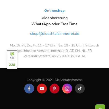
Onlineshop
Videoberatung
WhatsApp oder FaceTime
shop@dieschlafzimmerei.de
Mo, Di, Mi, Do, Fr: 11 - 17 Uhr | Sa: 10 - 15 Uhr | Mittwoch
geschlossen Versand innerhalb D, AT, CH, NL, FR
Versandkostenfrei ab 750,00 € in D & AT
228
Copyright © 2021 DieSchlafzimmerei