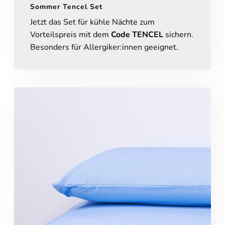
Sommer Tencel Set
Jetzt das Set für kühle Nächte zum
Vorteilspreis mit dem
Code TENCEL
sichern.
Besonders für Allergiker:innen geeignet.
Online-Beratung
Hannover Döhren
Sie sehen gerade einen Platzhalterinhalt von
Booking-Time
. Um
auf den eigentlichen Inhalt zuzugreifen, klicken Sie auf den Button
unten. Bitte beachten Sie, dass dabei Daten an Drittanbieter
weitergegeben werden.