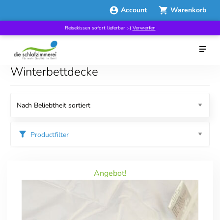
Account
Warenkorb
Reisekissen sofort lieferbar :-)
Verwerfen
Winterbettdecke
Productfilter
Kategorien
Angebot!
Good Sleep Week
Specials
Bettdecken
Übergangsdecken