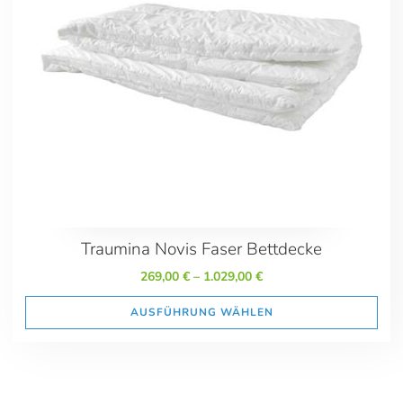
Preis
269.00
1029.00
Maße
135x200
140x200 Sondergröße
155x200 Sondergröße
155x220
200x200 Übergröße
Traumina Novis Faser Bettdecke
200x220 Übergröße
269,00
€
–
1.029,00
€
240x220 Übergröße
AUSFÜHRUNG WÄHLEN