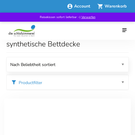
Account
Warenkorb
Reisekissen sofort lieferbar :-)
Verwerfen
synthetische Bettdecke
Productfilter
Kategorien
Bettdecken
Ganzjahresbettdecken
Übergangsdecken
Winterbettdecken