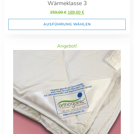
Wärmeklasse 3
Ursprünglicher
Aktueller
259,00
€
189,00
€
Preis
Preis
war:
ist:
AUSFÜHRUNG WÄHLEN
259,00 €
189,00 €.
Angebot!