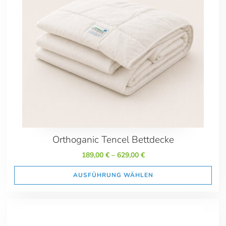
Sommerbettdecken
Übergangsdecken
Winterbettdecken
Marktplatzangebote
Preis
189.00
1699.00
Marken
Orthoganic
Orthoganic Tencel Bettdecke
189,00
€
–
629,00
€
Maße
AUSFÜHRUNG WÄHLEN
135x200
155x200 Sondergröße
155x220
200x200 Übergröße