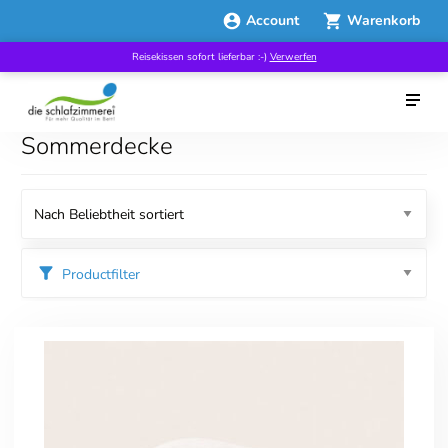
Account
Warenkorb
Reisekissen sofort lieferbar :-)
Verwerfen
Sommerdecke
Productfilter
Kategorien
Good Sleep Week
Specials
Bettdecken
Ganzjahresbettdecken