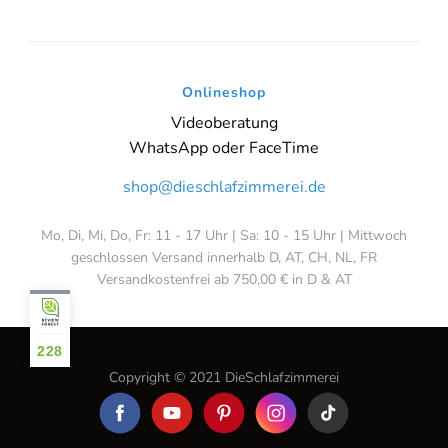
Onlineshop
Videoberatung
WhatsApp oder FaceTime
shop@dieschlafzimmerei.de
Mo, Di, Mi, Do, Fr: 11 - 17 Uhr | Sa: 10 - 15 Uhr | Mittwoch
geschlossen Versand innerhalb D, AT, CH, NL, FR
Versandkostenfrei ab 750,00 € in D & AT
228
Copyright © 2021 DieSchlafzimmerei