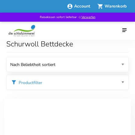
Account
Warenkorb
Reisekissen sofort lieferbar :-)
Verwerfen
Schurwoll Bettdecke
Productfilter
Kategorien
Bettdecken
Winterbettdecken
Preis