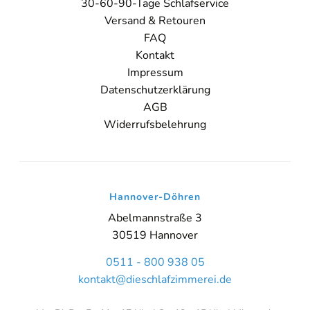
30-60-90-Tage Schlafservice
Sie sehen gerade einen Platzhalterinhalt von
Booking-Time
. Um
Versand & Retouren
auf den eigentlichen Inhalt zuzugreifen, klicken Sie auf den Button
FAQ
unten. Bitte beachten Sie, dass dabei Daten an Drittanbieter
weitergegeben werden.
Kontakt
Impressum
Inhalt entsperren
Datenschutzerklärung
AGB
Weitere Informationen
'
Widerrufsbelehrung
'
Hannover-Döhren
Abelmannstraße 3
30519 Hannover
0511 - 800 938 05
kontakt@dieschlafzimmerei.de