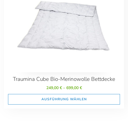
249.00
699.00
Maße
135x200
155x200 Sondergröße
155x220
200x200 Übergröße
200x220 Übergröße
240x220 Übergröße
Traumina Cube Bio-Merinowolle Bettdecke
249,00
€
–
699,00
€
AUSFÜHRUNG WÄHLEN