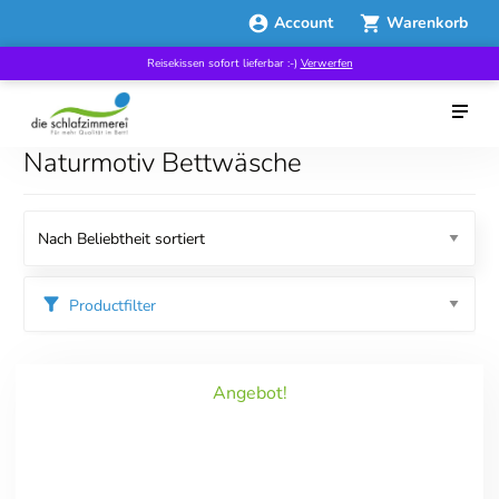
Account
Warenkorb
Reisekissen sofort lieferbar :-)
Verwerfen
Naturmotiv Bettwäsche
Productfilter
Kategorien
Angebot!
Good Sleep Week
Specials
Bettwäsche