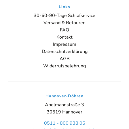
Links
Sie sehen gerade einen Platzhalterinhalt von
Booking-Time
. Um
30-60-90-Tage Schlafservice
auf den eigentlichen Inhalt zuzugreifen, klicken Sie auf den Button
Versand & Retouren
unten. Bitte beachten Sie, dass dabei Daten an Drittanbieter
weitergegeben werden.
FAQ
Kontakt
Inhalt entsperren
Impressum
Datenschutzerklärung
Weitere Informationen
'
AGB
Widerrufsbelehrung
'
Hannover-Döhren
Abelmannstraße 3
30519 Hannover
0511 - 800 938 05