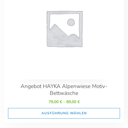
Preis
79.00
89.00
Maße
135x200 + 40x80
155x220 + 80x80
155x220 + 80x80 + 40x80
Angebot HAYKA Alpenwiese Motiv-
Bettwäsche
79,00
€
–
89,00
€
AUSFÜHRUNG WÄHLEN