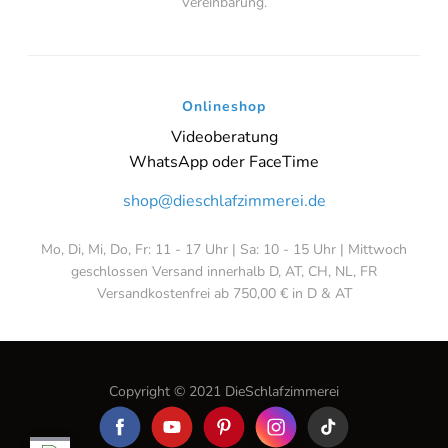
Vereinbarung.
Onlineshop
Videoberatung
WhatsApp oder FaceTime
shop@dieschlafzimmerei.de
Mo, Di, Mi, Do, Fr: 11 - 17 Uhr | Sa: 10 - 15 Uhr | Mittwoch
geschlossen Versand innerhalb D, AT, CH, NL, FR
Versandkostenfrei ab 750,00 € in D & AT
Copyright © 2021 DieSchlafzimmerei