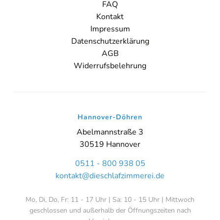
FAQ
Kontakt
Impressum
Datenschutzerklärung
AGB
Widerrufsbelehrung
Online-Beratung
Hannover Döhren
Sie sehen gerade einen Platzhalterinhalt von
Booking-Time
. Um
Hannover-Döhren
auf den eigentlichen Inhalt zuzugreifen, klicken Sie auf den Button
unten. Bitte beachten Sie, dass dabei Daten an Drittanbieter
Abelmannstraße 3
weitergegeben werden.
30519 Hannover
Inhalt entsperren
0511 - 800 938 05
kontakt@dieschlafzimmerei.de
Weitere Informationen
'
Mo, Di, Do, Fr: 11 - 17 Uhr | Sa: 10 - 15 Uhr | Mittwoch
'
geschlossen und außerhalb der Öffnungszeiten nach