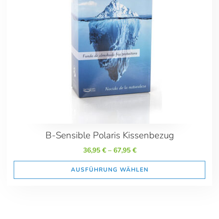
36.00
68.00
Maße
40x60
40x70 Sondermaß
40x80
80x80
B-Sensible Polaris Kissenbezug
36,95
€
–
67,95
€
AUSFÜHRUNG WÄHLEN