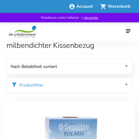
Account
Warenkorb
Reisekissen sofort lieferbar :-)
Verwerfen
milbendichter Kissenbezug
Productfilter
Kategorien
Bettwäsche
Kissen
Preis