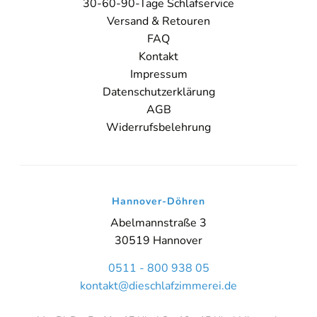
30-60-90-Tage Schlafservice
Sie sehen gerade einen Platzhalterinhalt von
Booking-Time
. Um
Versand & Retouren
auf den eigentlichen Inhalt zuzugreifen, klicken Sie auf den Button
FAQ
unten. Bitte beachten Sie, dass dabei Daten an Drittanbieter
weitergegeben werden.
Kontakt
Impressum
Inhalt entsperren
Datenschutzerklärung
AGB
Weitere Informationen
'
Widerrufsbelehrung
'
Hannover-Döhren
Abelmannstraße 3
30519 Hannover
0511 - 800 938 05
kontakt@dieschlafzimmerei.de