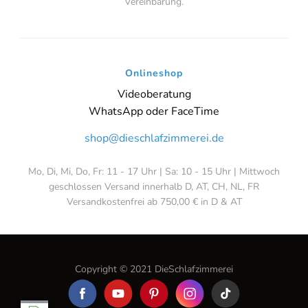
Vereinbarung.
Onlineshop
Videoberatung
WhatsApp oder FaceTime
shop@dieschlafzimmerei.de
Mo, Di, Mi, Do, Fr: 11 - 17 Uhr | Sa: 10 - 15 Uhr | Mittwoch
geschlossen Versand innerhalb D, AT, CH, NL, FR
Versandkostenfrei ab 750,00 € in D & AT
Copyright © 2021 DieSchlafzimmerei