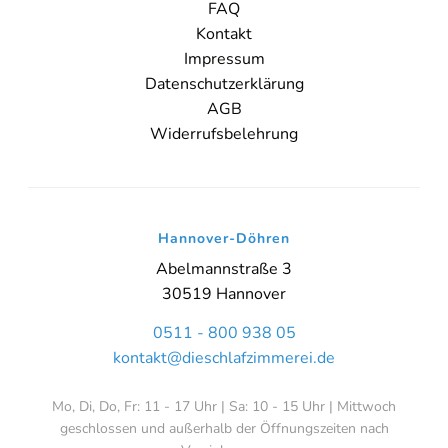
FAQ
Kontakt
Impressum
Datenschutzerklärung
AGB
Widerrufsbelehrung
Online-Beratung
Hannover Döhren
Sie sehen gerade einen Platzhalterinhalt von
Booking-Time
. Um
Hannover-Döhren
auf den eigentlichen Inhalt zuzugreifen, klicken Sie auf den Button
unten. Bitte beachten Sie, dass dabei Daten an Drittanbieter
Abelmannstraße 3
weitergegeben werden.
30519 Hannover
Inhalt entsperren
0511 - 800 938 05
kontakt@dieschlafzimmerei.de
Weitere Informationen
'
Mo, Di, Do, Fr: 11 - 17 Uhr | Sa: 10 - 15 Uhr | Mittwoch
'
geschlossen und außerhalb der Öffnungszeiten nach