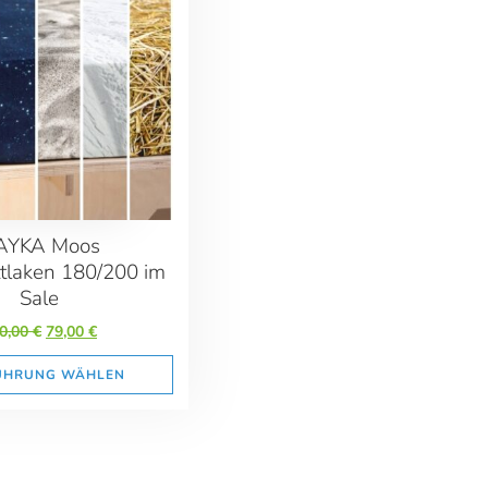
AYKA Moos
tlaken 180/200 im
Sale
Ursprünglicher
Aktueller
0,00
€
79,00
€
Preis
Preis
war:
ist:
ÜHRUNG WÄHLEN
120,00 €
79,00 €.