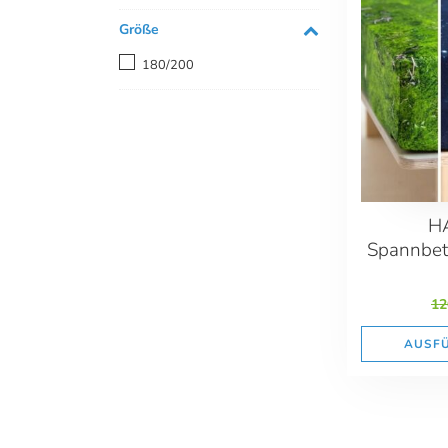
Größe
180/200
H
Spannbet
12
AUSF