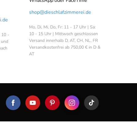
WhatsApp oder FaceTime
shop@dieschlafzimmerei.de
i.de
Mo, Di, Mi, Do, Fr: 11 - 17 Uhr | Sa:
10 - 15 Uhr | Mittwoch geschlossen
: 10 -
Versand innerhalb D, AT, CH, NL, FR
 und
Versandkostenfrei ab 750,00 € in D &
nach
AT