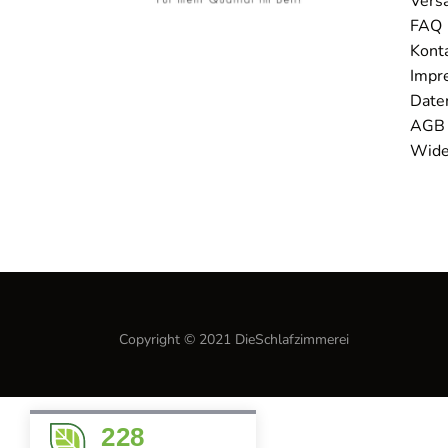
Vers
FAQ
Kont
Impr
Date
AGB
Wide
Copyright © 2021 DieSchlafzimmerei
228