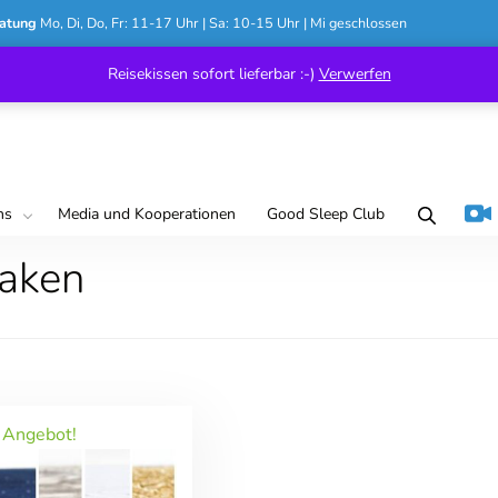
atung
Mo, Di, Do, Fr: 11-17 Uhr | Sa: 10-15 Uhr | Mi geschlossen
Reisekissen sofort lieferbar :-)
Verwerfen
ns
Media und Kooperationen
Good Sleep Club
aken
Angebot!