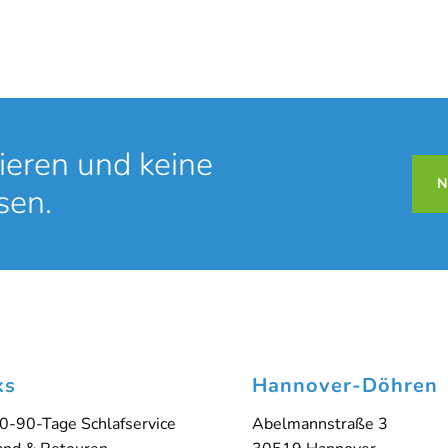
ung
Ha
ieren und keine
N
sen.
oking-Time
. Um auf den eigentlichen Inhalt zuzugreifen, klicken Sie auf
Daten an Drittanbieter weitergegeben werden.
Inhalt entsperren
Weitere Informationen
'
ks
Hannover-Döhren
0-90-Tage Schlafservice
Abelmannstraße 3