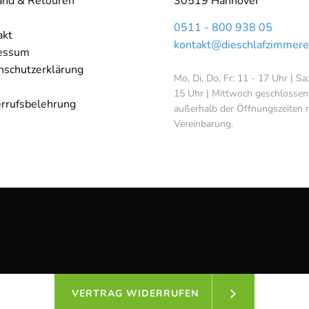
and & Retouren
30519 Hannover
0511 - 800 938 05
akt
kontakt@dieschlafzimmere
essum
nschutzerklärung
Mo, Di, Do, Fr: 11 - 17 Uhr | Sa
15 Uhr | Mittwoch geschlossen
rrufsbelehrung
außerhalb der Öffnungszeiten 
Vereinbarung.
VERTRAG WIDERRUFEN