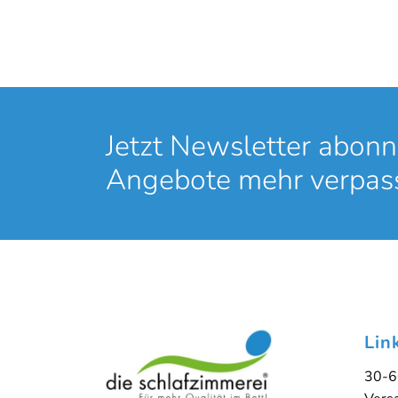
Online-Berat
Jetzt Newsletter abonn
Angebote mehr verpas
Sie sehen gerade einen Platzhalterinhalt von
Bo
'
Lin
30-6