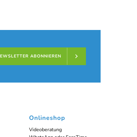
nnover Döhren
EWSLETTER ABONNIEREN
 den Button unten. Bitte beachten Sie, dass dabei
Onlineshop
Videoberatung