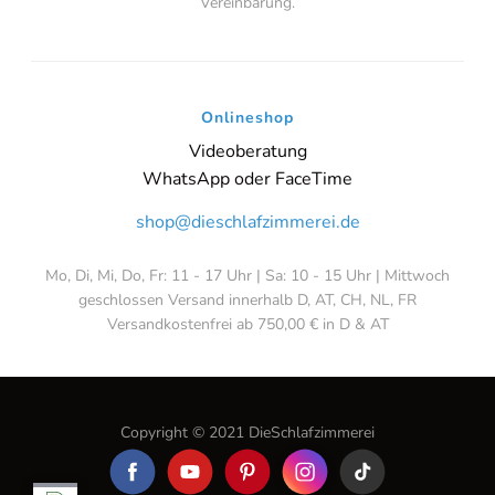
Vereinbarung.
Onlineshop
Videoberatung
WhatsApp oder FaceTime
shop@dieschlafzimmerei.de
Mo, Di, Mi, Do, Fr: 11 - 17 Uhr | Sa: 10 - 15 Uhr | Mittwoch
geschlossen Versand innerhalb D, AT, CH, NL, FR
Versandkostenfrei ab 750,00 € in D & AT
Copyright © 2021 DieSchlafzimmerei