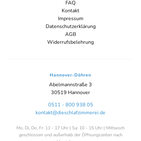
FAQ
Kontakt
Impressum
Datenschutzerklärung
AGB
Widerrufsbelehrung
Online-Beratung
Hannover Döhren
Sie sehen gerade einen Platzhalterinhalt von
Booking-Time
. Um
Hannover-Döhren
auf den eigentlichen Inhalt zuzugreifen, klicken Sie auf den Button
unten. Bitte beachten Sie, dass dabei Daten an Drittanbieter
Abelmannstraße 3
weitergegeben werden.
30519 Hannover
Inhalt entsperren
0511 - 800 938 05
kontakt@dieschlafzimmerei.de
Weitere Informationen
'
Mo, Di, Do, Fr: 11 - 17 Uhr | Sa: 10 - 15 Uhr | Mittwoch
'
geschlossen und außerhalb der Öffnungszeiten nach