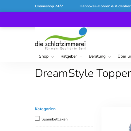
Onlineshop 24/7
Hannover-Döhren & Videober
Shop
Ratgeber
Beratung
Über u
DreamStyle Topper
Kategorien
Spannbettlaken