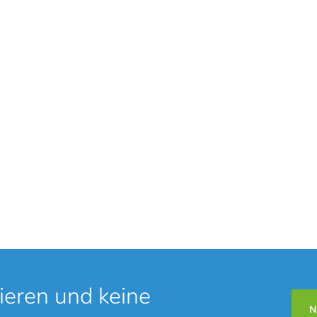
ung
Ha
oking-Time
. Um auf den eigentlichen Inhalt zuzugreifen, klicken Sie auf
Daten an Drittanbieter weitergegeben werden.
Inhalt entsperren
ieren und keine
N