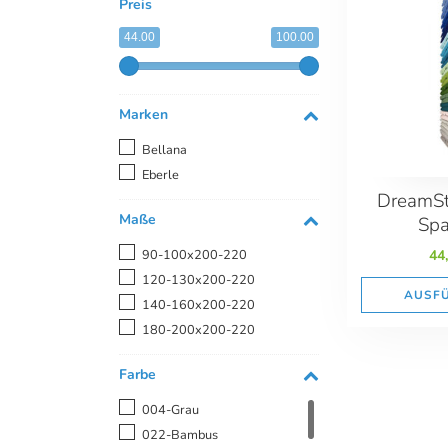
Preis
44.00
100.00
Marken
Bellana
Eberle
DreamSt
Maße
Spa
90-100x200-220
44
120-130x200-220
AUSF
140-160x200-220
180-200x200-220
Farbe
004-Grau
022-Bambus