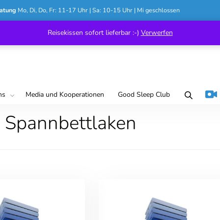
atung
Mo, Di, Do, Fr: 11-17 Uhr | Sa: 10-15 Uhr | Mi geschlossen
Reisekissen sofort lieferbar :-)
Verwerfen
ns
Media und Kooperationen
Good Sleep Club
 Spannbettlaken