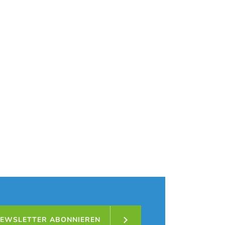
nnover Döhren
 den Button unten. Bitte beachten Sie, dass dabei
EWSLETTER ABONNIEREN