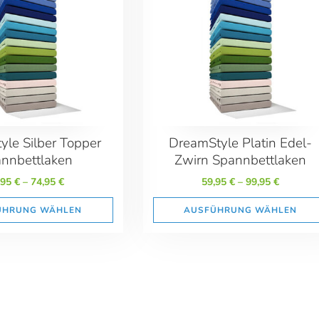
yle Silber Topper
DreamStyle Platin Edel-
nnbettlaken
Zwirn Spannbettlaken
,95
€
–
74,95
€
59,95
€
–
99,95
€
ÜHRUNG WÄHLEN
AUSFÜHRUNG WÄHLEN