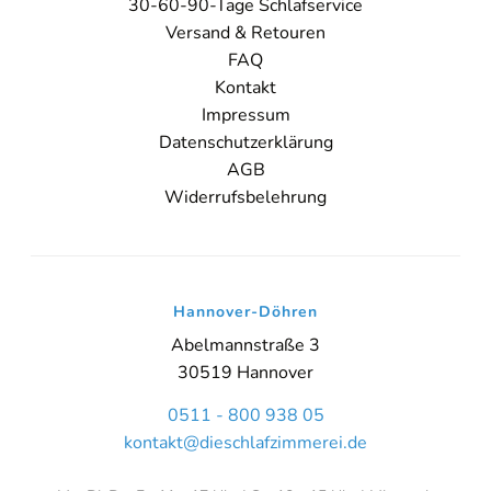
30-60-90-Tage Schlafservice
Sie sehen gerade einen Platzhalterinhalt von
Booking-Time
. Um
Versand & Retouren
auf den eigentlichen Inhalt zuzugreifen, klicken Sie auf den Button
FAQ
unten. Bitte beachten Sie, dass dabei Daten an Drittanbieter
weitergegeben werden.
Kontakt
Impressum
Inhalt entsperren
Datenschutzerklärung
AGB
Weitere Informationen
'
Widerrufsbelehrung
'
Hannover-Döhren
Abelmannstraße 3
30519 Hannover
0511 - 800 938 05
kontakt@dieschlafzimmerei.de