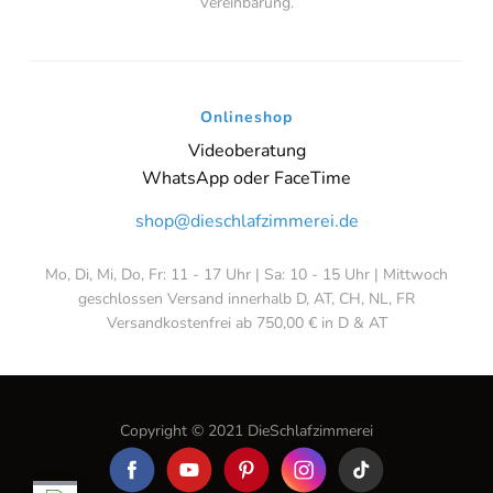
Vereinbarung.
Onlineshop
Videoberatung
WhatsApp oder FaceTime
shop@dieschlafzimmerei.de
Mo, Di, Mi, Do, Fr: 11 - 17 Uhr | Sa: 10 - 15 Uhr | Mittwoch
geschlossen Versand innerhalb D, AT, CH, NL, FR
Versandkostenfrei ab 750,00 € in D & AT
Copyright © 2021 DieSchlafzimmerei