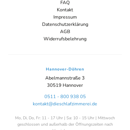
FAQ
Kontakt
Impressum
Datenschutzerklärung
AGB
Widerrufsbelehrung
Online-Beratung
Hannover Döhren
Sie sehen gerade einen Platzhalterinhalt von
Booking-Time
. Um
Hannover-Döhren
auf den eigentlichen Inhalt zuzugreifen, klicken Sie auf den Button
unten. Bitte beachten Sie, dass dabei Daten an Drittanbieter
Abelmannstraße 3
weitergegeben werden.
30519 Hannover
Inhalt entsperren
0511 - 800 938 05
kontakt@dieschlafzimmerei.de
Weitere Informationen
'
Mo, Di, Do, Fr: 11 - 17 Uhr | Sa: 10 - 15 Uhr | Mittwoch
'
geschlossen und außerhalb der Öffnungszeiten nach