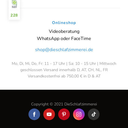
228
Onlineshop
Videoberatung
WhatsApp oder FaceTime
shop@dieschlafzimmerei.de
Mo, Di, Mi, Do, Fr: 11 - 17 Uhr | Sa: 10 - 15 Uhr | Mittwoch
geschlossen Versand innerhalb D, AT, CH, NL, FR
Versandkostenfrei ab 750,00 € in D & AT
Copyright © 2021 DieSchlafzimmerei