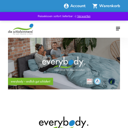
Account
Warenkorb
Reisekissen sofort lieferbar :-)
Verwerfen