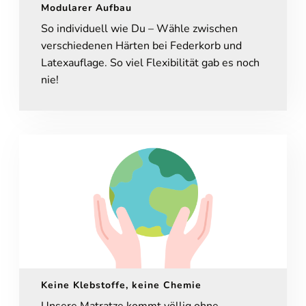
Modularer Aufbau
So individuell wie Du – Wähle zwischen
verschiedenen Härten bei Federkorb und
Latexauflage. So viel Flexibilität gab es noch
nie!
Online-Beratung
Hannover Döhren
Sie sehen gerade einen Platzhalterinhalt von
Booking-Time
. Um
auf den eigentlichen Inhalt zuzugreifen, klicken Sie auf den Button
unten. Bitte beachten Sie, dass dabei Daten an Drittanbieter
weitergegeben werden.
Inhalt entsperren
Weitere Informationen
'
'
Keine Klebstoffe, keine Chemie
Unsere Matratze kommt völlig ohne