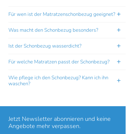
unten. Bitte beachten Sie, dass dabei Daten an Drittanbieter
weitergegeben werden.
Für wen ist der Matratzenschonbezug geeignet?
Inhalt entsperren
Was macht den Schonbezug besonders?
Weitere Informationen
'
Ist der Schonbezug wasserdicht?
'
Für welche Matratzen passt der Schonbezug?
Wie pflege ich den Schonbezug? Kann ich ihn
waschen?
Jetzt Newsletter abonnieren und keine
Angebote mehr verpassen.