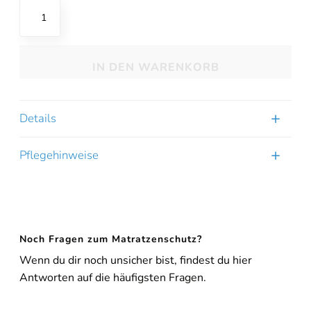
DreamStyle
Platin
Klassischer
Matratzenschonbezug
IN DEN WARENKORB
mit
Frotteegefühl
Menge
Details
Pflegehinweise
Noch Fragen zum Matratzenschutz?
Online-Beratung
Hannover Döhren
Wenn du dir noch unsicher bist, findest du hier
Antworten auf die häufigsten Fragen.
Sie sehen gerade einen Platzhalterinhalt von
Booking-Time
. Um
auf den eigentlichen Inhalt zuzugreifen, klicken Sie auf den Button