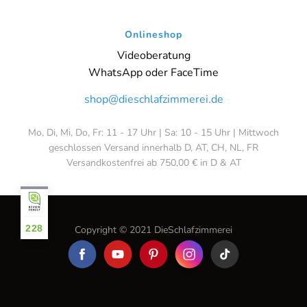
Onlineshop
Videoberatung
WhatsApp oder FaceTime
shop@dieschlafzimmerei.de
Mo, Di, Mi, Do, Fr: 11 - 17 Uhr | Sa: 10 - 15 Uhr | Mittwoch
geschlossen Versand innerhalb D, AT, CH, NL, FR
Versandkostenfrei ab 750,00 € in D & AT
228
Copyright © 2021 DieSchlafzimmerei