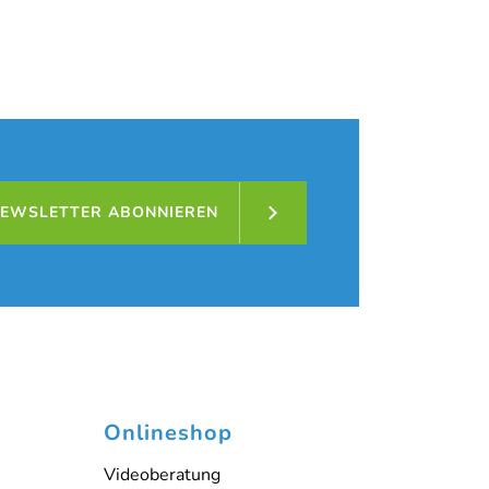
nnover Döhren
 den Button unten. Bitte beachten Sie, dass dabei
EWSLETTER ABONNIEREN
Onlineshop
Videoberatung