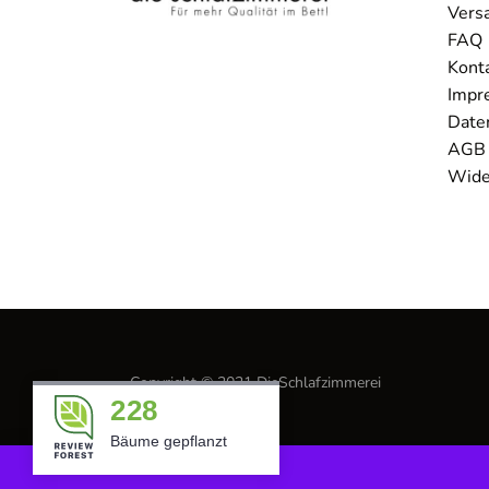
Vers
FAQ
Kont
Impr
Date
AGB
Wide
Copyright © 2021 DieSchlafzimmerei
228
Bäume gepflanzt