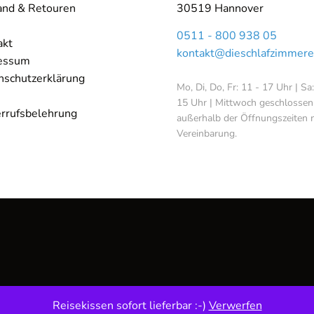
and & Retouren
30519 Hannover
0511 - 800 938 05
akt
kontakt@dieschlafzimmere
essum
nschutzerklärung
Mo, Di, Do, Fr: 11 - 17 Uhr | Sa
15 Uhr | Mittwoch geschlossen
rrufsbelehrung
außerhalb der Öffnungszeiten 
Vereinbarung.
Reisekissen sofort lieferbar :-)
Verwerfen