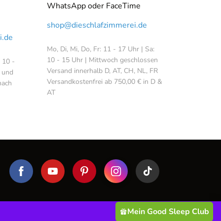
WhatsApp oder FaceTime
shop@dieschlafzimmerei.de
i.de
Mo, Di, Mi, Do, Fr: 11 - 17 Uhr | Sa:
10 - 15 Uhr | Mittwoch geschlossen
: 10 -
Versand innerhalb D, AT, CH, NL, FR
 und
Versandkostenfrei ab 750,00 € in D &
nach
AT
Mein Good Sleep Club