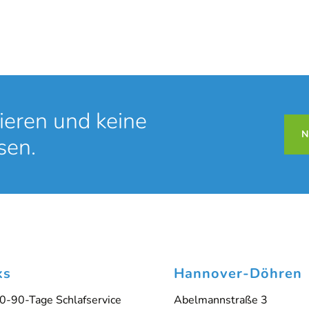
ung
Ha
ieren und keine
oking-Time
. Um auf den eigentlichen Inhalt zuzugreifen, klicken Sie auf
Daten an Drittanbieter weitergegeben werden.
N
sen.
Inhalt entsperren
Weitere Informationen
'
ks
Hannover-Döhren
0-90-Tage Schlafservice
Abelmannstraße 3