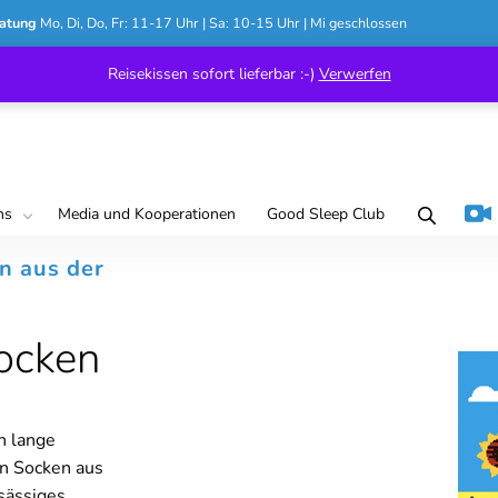
atung
Mo, Di, Do, Fr: 11-17 Uhr | Sa: 10-15 Uhr | Mi geschlossen
Reisekissen sofort lieferbar :-)
Verwerfen
ns
Media und Kooperationen
Good Sleep Club
n aus der
ocken
n lange
en Socken aus
nsässiges