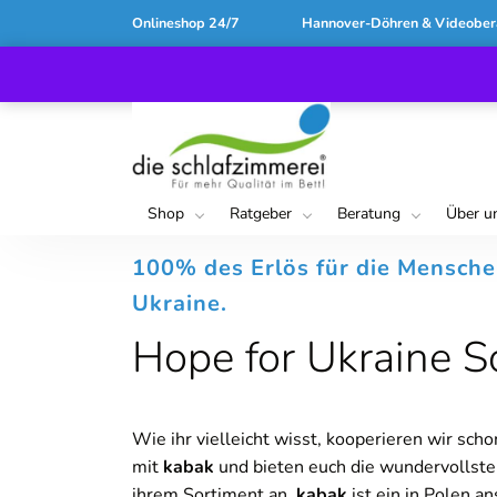
Onlineshop 24/7
Hannover-Döhren & Videober
Shop
Ratgeber
Beratung
Über u
100% des Erlös für die Mensche
Ukraine.
Hope for Ukraine S
Wie ihr vielleicht wisst, kooperieren wir scho
mit
kabak
und bieten euch die wundervollst
ihrem Sortiment an.
kabak
ist ein in Polen a