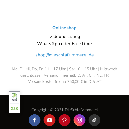
Onlineshop
Videoberatung
WhatsApp oder FaceTime
shop@dieschlafzimmerei.de
Mo, Di, Mi, Do, Fr: 11 - 17 Uhr | Sa: 10 - 15 Uhr | Mittwoch
geschlossen Versand innerhalb D, AT, CH, NL, FR
Versandkostenfrei ab 750,00 € in D & AT
228
Copyright © 2021 DieSchlafzimmerei