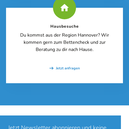
auf den eigentlichen Inhalt zuzugreifen, klicken Sie auf den Button
unten. Bitte beachten Sie, dass dabei Daten an Drittanbieter
weitergegeben werden.
Hausbesuche
Inhalt entsperren
Du kommst aus der Region Hannover? Wir
Weitere Informationen
kommen gern zum Bettencheck und zur
'
Beratung zu dir nach Hause.
'
Jetzt anfragen
Jetzt Newsletter abonnieren und keine