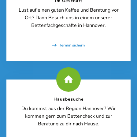
Im Geschäft
Lust auf einen guten Kaffee und Beratung vor
Ort? Dann Besuch uns in einem unserer
Online-Beratung
Hannover Döhren
Bettenfachgeschäfte in Hannover.
Sie sehen gerade einen Platzhalterinhalt von
Booking-Time
. Um
auf den eigentlichen Inhalt zuzugreifen, klicken Sie auf den Button
unten. Bitte beachten Sie, dass dabei Daten an Drittanbieter
Termin sichern
weitergegeben werden.
Inhalt entsperren
Weitere Informationen
'
'
Hausbesuche
Du kommst aus der Region Hannover? Wir
kommen gern zum Bettencheck und zur
Beratung zu dir nach Hause.