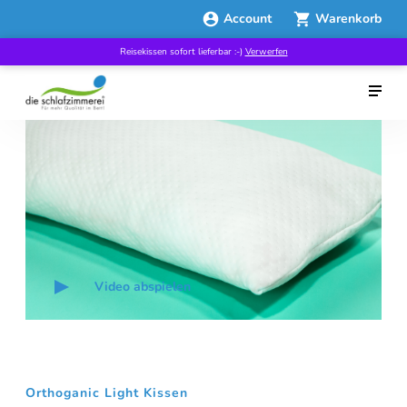
Angebot!
Account
Warenkorb
Reisekissen sofort lieferbar :-)
Verwerfen
Video abspielen
Orthoganic Light Kissen