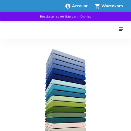
Account
Warenkorb
Reisekissen sofort lieferbar :-)
Dismiss