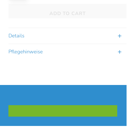
quantity
ADD TO CART
Details
Pflegehinweise