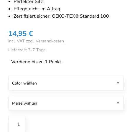
Perfekter Sitz
Pflegeleicht im Alltag
Zertifiziert sicher: OEKO-TEX® Standard 100
14,95
€
incl. VAT
zzgl.
Versandkosten
Lieferzeit:
3-7 Tage
Verdiene bis zu 1 Punkt.
Online-Beratung
Hannover Döhren
Eberle
[borlabs-cookie id="booking-time" type="content-blocker"]
Kinder-
Spannbettlaken