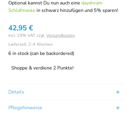
Optional kannst Du nun auch eine
daydream
Schlafmaske
in schwarz hinzufügen und 5% sparen!
42,95
€
incl. 19% VAT
zzgl.
Versandkosten
Lieferzeit:
2-4 Wochen
6 in stock (can be backordered)
Online-Beratung
Hannover Döhren
Shoppe & verdiene 2 Punkte!
[borlabs-cookie id="booking-time" type="content-blocker"]
Details
Pflegehinweise