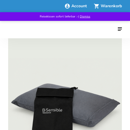
Account
Warenkorb
Reisekissen sofort lieferbar :-)
Dismiss