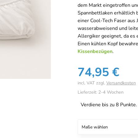
dem Markt eingetroffen und
Spannbettlaken erhältlich
einer Cool-Tech Faser aus 
wasserabweisend und leitet
Allergiker geeignet, da es 
Einen kühlen Kopf bewahr
Kissenbezügen
.
74,95
€
incl. VAT
zzgl.
Versandkosten
Lieferzeit:
2-4 Wochen
Verdiene bis zu 8 Punkte.