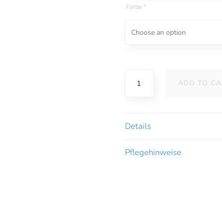
Farbe
*
B-
ADD TO CA
Sensible
Polaris
Spannbettlaken
quantity
Details
Pflegehinweise