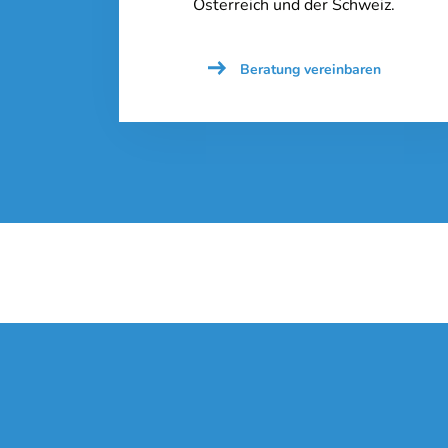
Österreich und der Schweiz.
[/borlabs-cookie]
Beratung vereinbaren