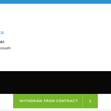
ks
akt
essum
WITHDRAW FROM CONTRACT