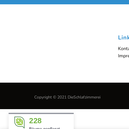
Lin
Kont
Impr
Copyright © 2021 DieSchlafzimmerei
228
Bäume gepflanzt