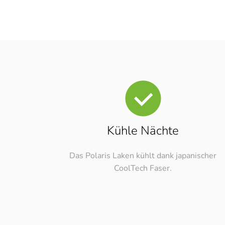
Kühle Nächte
Das Polaris Laken kühlt dank japanischer
CoolTech Faser.
Online-Berat
[borlabs-cookie id="booking-time" type="co