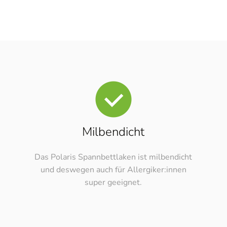
Milbendicht
Das Polaris Spannbettlaken ist milbendicht
und deswegen auch für Allergiker:innen
super geeignet.
ung
Ha
ntent-blocker"]