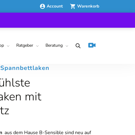
Account
Warenkorb
op
Ratgeber
Beratung
s Spannbettlaken
ühlste
aken mit
tz
en
aus dem Hause B-Sensible sind neu auf