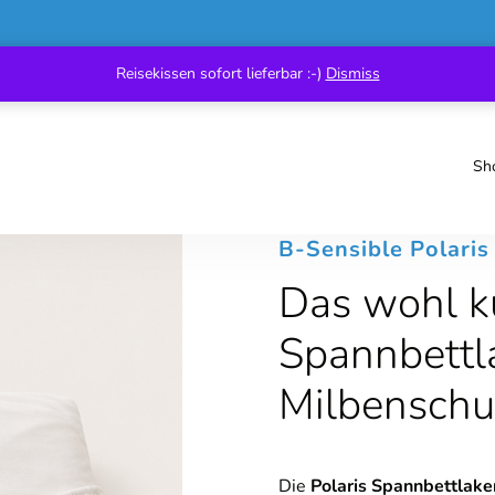
Reisekissen sofort lieferbar :-)
Dismiss
Sh
B-Sensible Polari
Das wohl k
Spannbettl
Milbenschu
Die
Polaris Spannbettlak