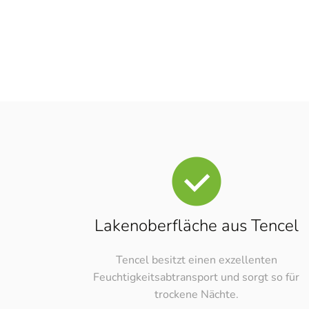
Online-Berat
Lakenoberfläche aus Tencel
[borlabs-cookie id="booking-time" type="co
Tencel besitzt einen exzellenten
Feuchtigkeitsabtransport und sorgt so für
trockene Nächte.