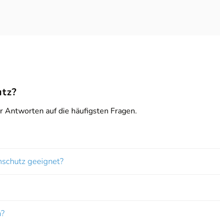
tz?
er Antworten auf die häufigsten Fragen.
mschutz geeignet?
n?