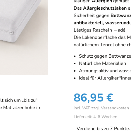
lästigen
Allergien
geplagt 
Das
Allergieschutzlaken
er
Sicherheit gegen
Bettwan
antibakteriell, wasserund
Lästiges Rascheln – adé!
Die Lakenoberfläche des M
natürlichem Tencel ohne 
Schutz gegen Bettwanze
Natürliche Materialien
Atmungsaktiv und wasse
Ideal für Allergiker*inne
86,95
€
t sich um „bis zu“
ne Matratzenhöhe im
incl. VAT
zzgl.
Versandkosten
Lieferzeit:
4-6 Wochen
Verdiene bis zu 7 Punkte.