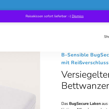
Reisekissen sofort lieferbar :-)
Dismiss
Sh
B-Sensible BugSe
mit Reißverschluss
Versiegelte
Bettwanzen
Das
BugSecure Laken
aus 