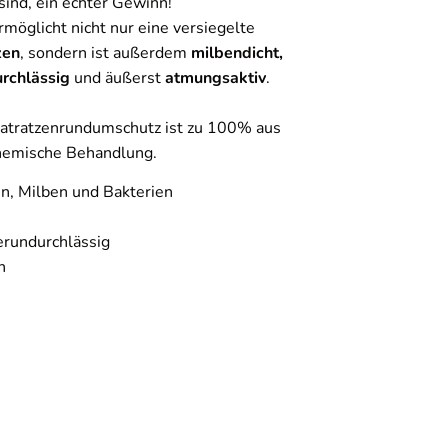
sind, ein echter Gewinn!
möglicht nicht nur eine versiegelte
zen
, sondern ist außerdem
milbendicht,
urchlässig
und äußerst
atmungsaktiv
.
atratzenrundumschutz ist zu 100% aus
chemische Behandlung.
n, Milben und Bakterien
rundurchlässig
n