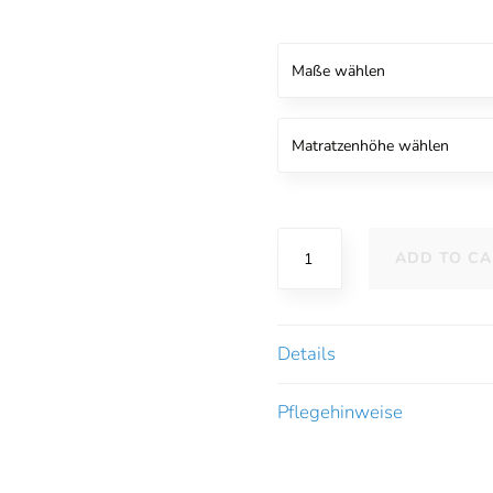
B-
ADD TO CA
Sensible
BugSecure
Matratzenrundumschutz
mit
Details
Reißverschluss
quantity
Pflegehinweise