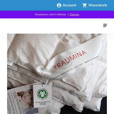
Account
Warenkorb
Reisekissen sofort lieferbar :-)
Dismiss