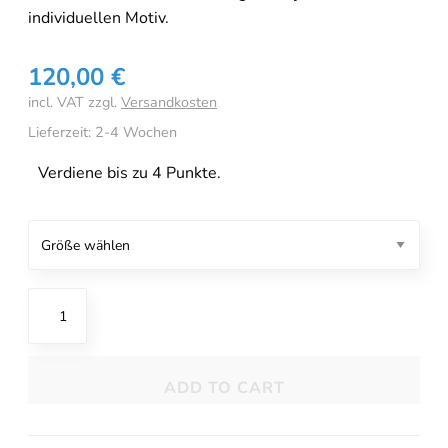
individuellen Motiv.
120,00
€
incl. VAT
zzgl.
Versandkosten
Lieferzeit:
2-4 Wochen
Verdiene bis zu 4 Punkte.
HAYKA
Moos
Online-Beratung
Hannover Döhren
Spannbettlaken
[borlabs-cookie id="booking-time" type="content-blocker"]
180/200
ADD TO CART
im
Sale
quantity